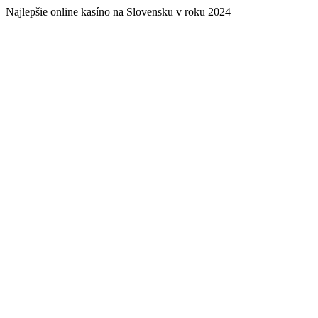
Najlepšie online kasíno na Slovensku v roku 2024