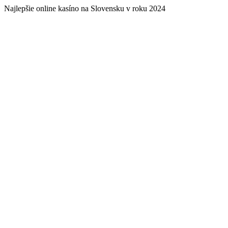
Najlepšie online kasíno na Slovensku v roku 2024