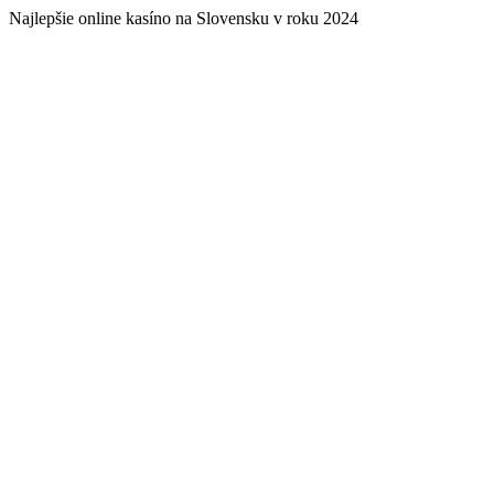
Najlepšie online kasíno na Slovensku v roku 2024