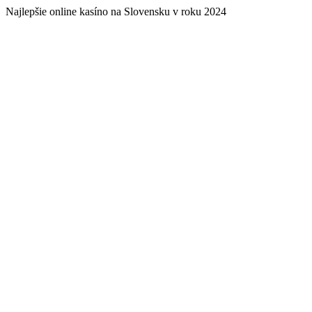
Najlepšie online kasíno na Slovensku v roku 2024