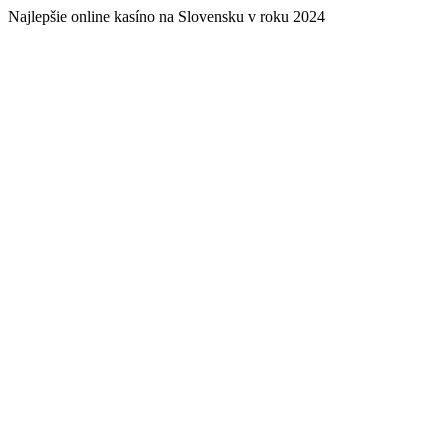
Najlepšie online kasíno na Slovensku v roku 2024