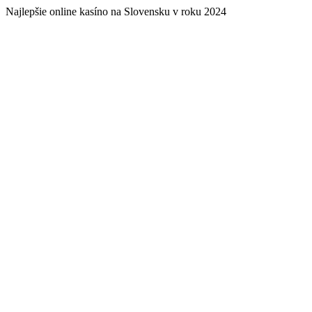
Najlepšie online kasíno na Slovensku v roku 2024