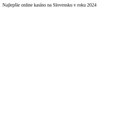
Najlepšie online kasíno na Slovensku v roku 2024