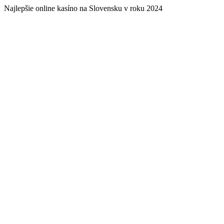
Najlepšie online kasíno na Slovensku v roku 2024