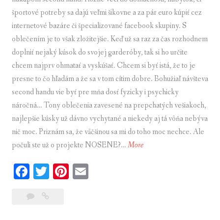
e
športové potreby sa dajú veľmi šikovne a za pár euro kúpiť cez
d
internetové bazáre či špecializované facebook skupiny. S
o
oblečením je to však zložitejšie. Keď už sa raz za čas rozhodnem
m
doplniť nejaký kúsok do svojej garderóby, tak si ho určite
á
chcem najprv ohmatať a vyskúšať. Chcem si byť istá, že to je
c
presne to čo hľadám a že sa v tom cítim dobre. Bohužiaľ návšteva
n
second handu vie byť pre mňa dosť fyzicky i psychicky
o
náročná… Tony oblečenia zavesené na prepchatých vešiakoch,
s
najlepšie kúsky už dávno vychytané a niekedy aj tá vôňa nebýva
t
nič moc. Priznám sa, že väčšinou sa mi do toho moc nechce. Ale
i
počuli ste už o projekte NOSENE?…
More
S
e
Fa
T
Pi
E
c
ce
wi
nt
m
o
6
Second
bo
tte
er
ail
n
komentárov
hand
d
ok
r
es