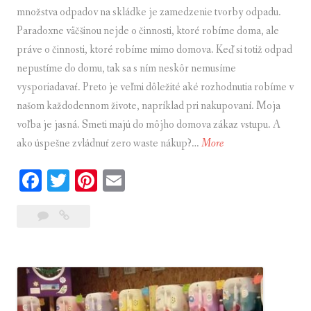
množstva odpadov na skládke je zamedzenie tvorby odpadu.
Paradoxne väčšinou nejde o činnosti, ktoré robíme doma, ale
práve o činnosti, ktoré robíme mimo domova. Keď si totiž odpad
nepustíme do domu, tak sa s ním neskôr nemusíme
vysporiadavať. Preto je veľmi dôležité aké rozhodnutia robíme v
našom každodennom živote, napríklad pri nakupovaní. Moja
voľba je jasná. Smeti majú do môjho domova zákaz vstupu. A
ako úspešne zvládnuť zero waste nákup?…
More
A
k
Fa
T
Pi
E
o
ce
wi
nt
m
ú
8
Ako
bo
tte
er
ail
s
komentárov
úspešne
p
ok
r
es
zvládnuť
e
t
zero
š
waste
n
nákup