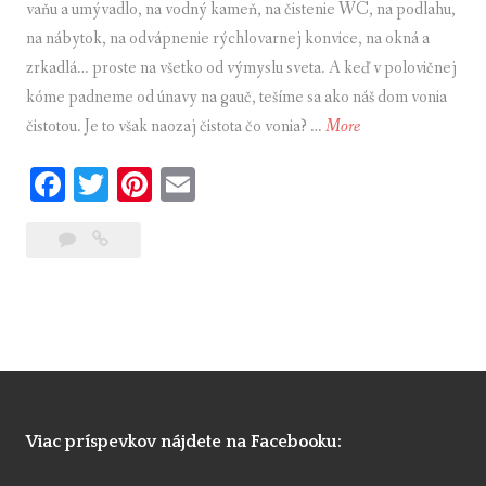
vaňu a umývadlo, na vodný kameň, na čistenie WC, na podlahu,
e
na nábytok, na odvápnenie rýchlovarnej konvice, na okná a
n
zrkadlá… proste na všetko od výmyslu sveta. A keď v polovičnej
á
kóme padneme od únavy na gauč, tešíme sa ako náš dom vonia
k
čistotou. Je to však naozaj čistota čo vonia? …
More
K
u
d
p
Fa
T
Pi
E
e
ce
wi
nt
m
n
27
Kde
bo
tte
er
ail
a
komentárov
nakupujem
k
ok
r
es
–
u
t
Drogéria
p
u
j
e
Viac príspevkov nájdete na Facebooku:
m
–