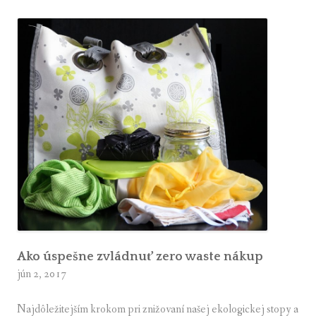
s
h
t
úsmevom
a
n
d
s
ú
s
m
e
v
o
m
Ako úspešne zvládnuť zero waste nákup
jún 2, 2017
Najdôležitejším krokom pri znižovaní našej ekologickej stopy a