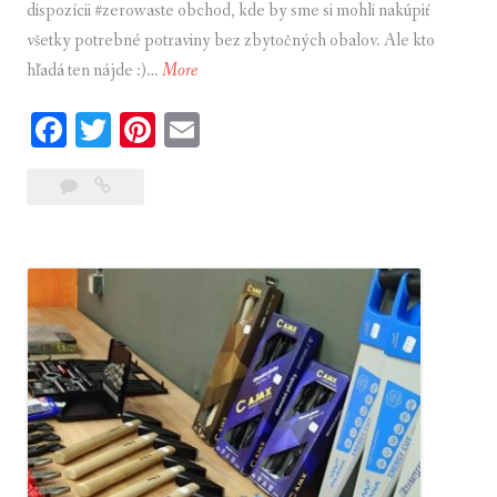
dispozícii #zerowaste obchod, kde by sme si mohli nakúpiť
všetky potrebné potraviny bez zbytočných obalov. Ale kto
hľadá ten nájde :)…
More
K
d
Fa
T
Pi
E
e
ce
wi
nt
m
n
39
Kde
bo
tte
er
ail
a
komentárov
nakupujem
k
ok
r
es
–
u
t
Potraviny
p
u
j
e
m
–
P
o