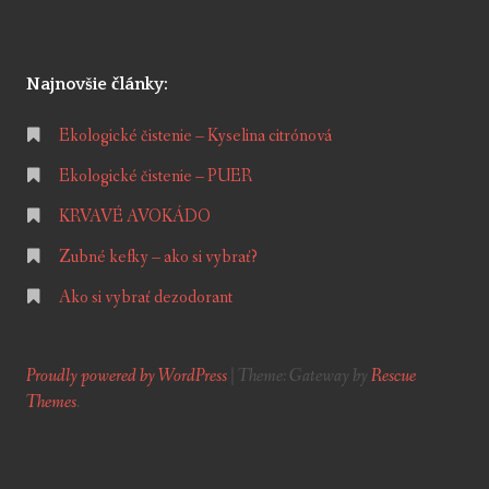
D
r
o
Najnovšie články:
g
Ekologické čistenie – Kyselina citrónová
é
r
Ekologické čistenie – PUER
i
KRVAVÉ AVOKÁDO
a
Zubné kefky – ako si vybrať?
Ako si vybrať dezodorant
Proudly powered by WordPress
|
Theme: Gateway by
Rescue
Themes
.