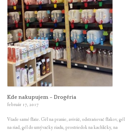
e
z
v
l
á
d
n
u
ť
z
e
r
o
Kde nakupujem – Drogéria
február 17, 2017
w
a
Všade samé fľaše. Gél na pranie, aviváž, odstraňovač fľakov, gél
s
na riad, gél do umývačky riadu, prostriedok na kachličky, na
t