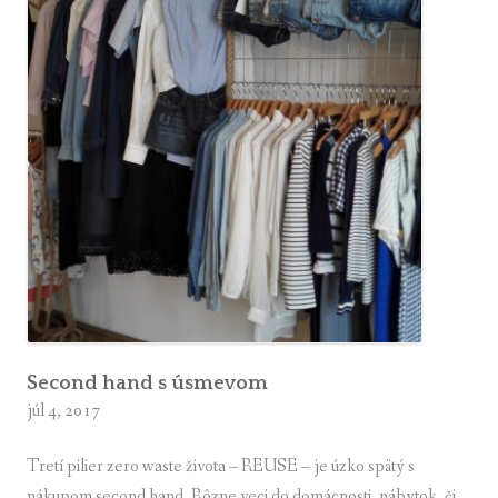
domácnosti
e
c
i
č
k
y
d
o
z
e
r
o
w
Second hand s úsmevom
júl 4, 2017
a
s
Tretí pilier zero waste života – REUSE – je úzko spätý s
t
nákupom second hand. Rôzne veci do domácnosti, nábytok, či