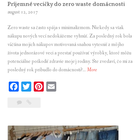
i
Príjemné vecičky do zero waste domácnosti
august 12, 2017
n
u
Zero waste sa často spája s minimalizmom. Niekedy sa však
?
nákupu nových vecí nedokážeme vyhnúť. Za posledný rok bola
Á
väčšina mojich nákupov motivovaná snahou vytesniť z môjho
n
života jednorázové veci a prestať používať výrobky, ktoré môžu
o
potenciálne poškodiť zdravie mojej rodiny. Ste zvedaví, čo mi za
!
posledný rok pribudlo do domácnosti?…
More
P
r
Fa
T
Pi
E
í
ce
wi
nt
m
j
13
Príjemné
bo
tte
er
ail
e
komentárov
vecičky
m
ok
r
es
do
n
t
zero
é
waste
v