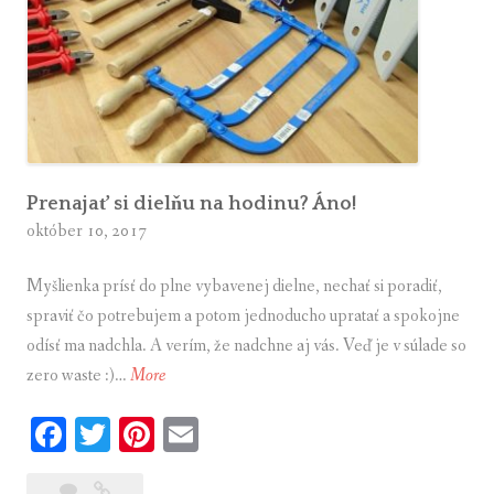
t
r
a
v
i
n
y
Prenajať si dielňu na hodinu? Áno!
október 10, 2017
Myšlienka prísť do plne vybavenej dielne, nechať si poradiť,
spraviť čo potrebujem a potom jednoducho upratať a spokojne
odísť ma nadchla. A verím, že nadchne aj vás. Veď je v súlade so
zero waste :)…
More
P
r
Fa
T
Pi
E
e
ce
wi
nt
m
n
3
Prenajať