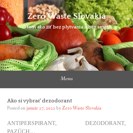
Skip
to
Zero Waste Slovakia
content
O tom ako žiť bez plytvania a bez smetí.
Menu
Ako si vybrať dezodorant
Posted on
január 27, 2022
by
Zero Waste Slovakia
ANTIPERSPIRANT, DEZODORANT,
PAZÚCH…