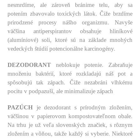
nesmrdíme, ale zároveň bránime telu, aby sa
potením zbavovalo toxických látok. Čiže brzdíme
prirodzené procesy nášho organizmu. Navyše
väčšina antiperspirantov obsahuje hliníkové
(alumíniové) soli, ktoré sú na základe mnohých
vedeckých štúdií potencionálne karcinogény.
.
DEZODORANT
neblokuje potenie. Zabraňuje
množeniu baktérií, ktoré rozkladajú náš pot a
spôsobujú tak zápach. Čiže nezabráni vlhkému
pocitu v podpazuší, ale minimalizuje zápach
.
PAZÚCH
je dezodorant s prírodným zložením,
väčšinou v papierovom kompostovateľnom obale.
Na trhu je už veľa slovenských značiek, s rôznym
zložením a vôňou, takže každý si vyberie. Niektoré