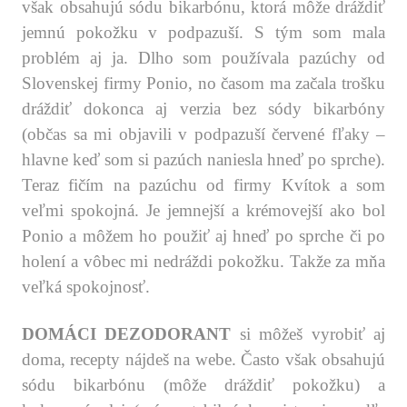
však obsahujú sódu bikarbónu, ktorá môže dráždiť
jemnú pokožku v podpazuší. S tým som mala
problém aj ja. Dlho som používala pazúchy od
Slovenskej firmy Ponio, no časom ma začala trošku
dráždiť dokonca aj verzia bez sódy bikarbóny
(občas sa mi objavili v podpazuší červené fľaky –
hlavne keď som si pazúch naniesla hneď po sprche).
Teraz fičím na pazúchu od firmy Kvítok a som
veľmi spokojná. Je jemnejší a krémovejší ako bol
Ponio a môžem ho použiť aj hneď po sprche či po
holení a vôbec mi nedráždi pokožku. Takže za mňa
veľká spokojnosť.
.
DOMÁCI DEZODORANT
si môžeš vyrobiť aj
doma, recepty nájdeš na webe. Často však obsahujú
sódu bikarbónu (môže dráždiť pokožku) a