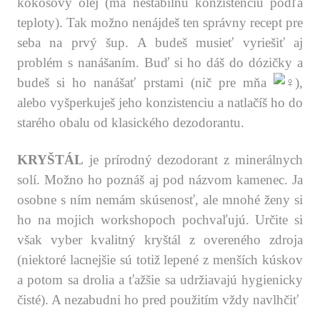
kokosový olej (má nestabilnú konzistenciu podľa
teploty). Tak možno nenájdeš ten správny recept pre
seba na prvý šup. A budeš musieť vyriešiť aj
problém s nanášaním. Buď si ho dáš do dózičky a
budeš si ho nanášať prstami (nič pre mňa
),
alebo vyšperkuješ jeho konzistenciu a natlačíš ho do
starého obalu od klasického dezodorantu.
.
KRYŠTÁL
je prírodný dezodorant z minerálnych
solí. Možno ho poznáš aj pod názvom kamenec. Ja
osobne s ním nemám skúsenosť, ale mnohé ženy si
ho na mojich workshopoch pochvaľujú. Určite si
však vyber kvalitný kryštál z overeného zdroja
(niektoré lacnejšie sú totiž lepené z menších kúskov
a potom sa drolia a ťažšie sa udržiavajú hygienicky
čisté). A nezabudni ho pred použitím vždy navlhčiť
.