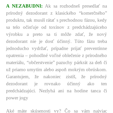
A NEZABUDNI:
Ak sa rozhodneš presedlať na
prírodný dezodorant z klasického “komerčného”
produktu, tak musíš rátať s prechodnou fázou, kedy
sa telo očisťuje od toxínov z predchádzajúceho
výrobku a preto sa ti môže zdať, že nový
dezodorant nie je dosť účinný. Túto fázu treba
jednoducho vydržať, prípadne prijať preventínne
opatrenia – pohodlné voľné oblečenie z prírodného
materiálu, “občerstvenie” pazuchy párkrát za deň či
už priamo umytím alebo aspoň mokrým obrúskom.
Garantujem, že nakoniec zistíš, že prírodný
dezodorant je rovnako účinný ako ten
predchádzajúci. Nezlyhá ani na hodine tanca či
power jogy
.
Aké máte skúsenosti vy? Čo sa vám najviac