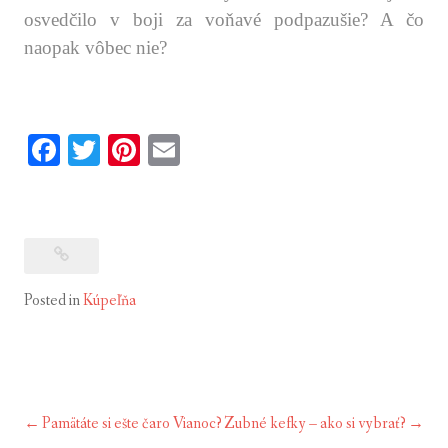
osvedčilo v boji za voňavé podpazušie? A čo
naopak vôbec nie?
.
.
Fa
T
Pi
E
ce
wi
nt
m
bo
tte
er
ail
ok
r
es
t
Posted in
Kúpeľňa
Pamätáte si ešte čaro Vianoc?
Zubné kefky – ako si vybrať?
Navigácia