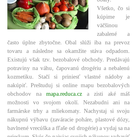
Všetko, čo si
kúpime je
väčšinou
zabalené a
často úplne zbytočne. Obal slúži iba na prevoz
tovaru a následne sa okamžite stáva odpadom.
Existujú však tzv. bezobalové obchody. Predávajú
potraviny na váhu, čapovanú drogériu a nebalenú
kozmetiku. Stačí si priniesť vlastné nádoby a
nakúpiť. Preštuduj si online mapu bezobalových
obchodov na
mapa.reduca.cz
a zisti aké máš
možnosti vo svojom okolí. Nezabudni ani na
farmárske trhy a mliekomaty. Nachystaj si svoju
nákupnú výbavu (zaváracie poháre, plastové dózy,
bavlnené vrecúška a fľaše od drogérie) a vydaj sa na
prieskum. Skús čo najviac svojich nákupov vybaviť