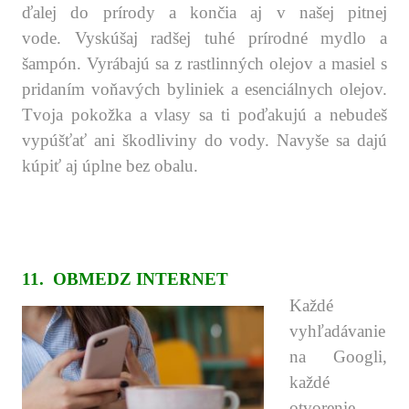
ďalej do prírody a končia aj v našej pitnej
vode.
Vyskúšaj radšej tuhé prírodné mydlo a
šampón. Vyrábajú sa z rastlinných olejov a masiel s
pridaním voňavých byliniek a esenciálnych olejov.
Tvoja pokožka a vlasy sa ti poďakujú a nebudeš
vypúšťať ani škodliviny do vody. Navyše sa dajú
kúpiť aj úplne bez obalu.
.
.
.
.
11.
OBMEDZ INTERNET
Každé
vyhľadávanie
na Googli,
každé
otvorenie