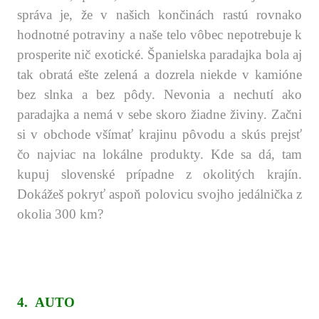
správa je, že v našich končinách rastú rovnako
hodnotné potraviny a naše telo vôbec nepotrebuje k
prosperite nič exotické. Španielska paradajka bola aj
tak obratá ešte zelená a dozrela niekde v kamióne
bez slnka a bez pôdy. Nevonia a nechutí ako
paradajka a nemá v sebe skoro žiadne živiny.
Začni
si v obchode všímať krajinu pôvodu a skús prejsť
čo najviac na lokálne produkty. Kde sa dá, tam
kupuj slovenské prípadne z okolitých krajín.
Dokážeš pokryť aspoň polovicu svojho jedálnička z
okolia 300 km?
.
.
.
.
4.
AUTO