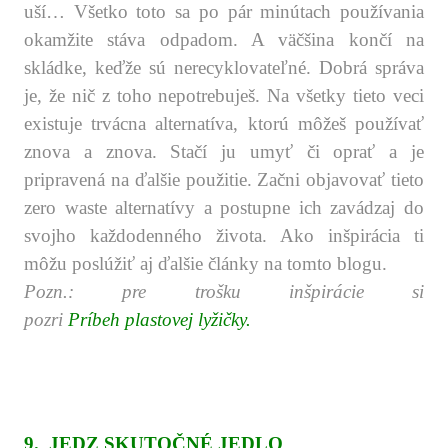
uší… Všetko toto sa po pár minútach používania
okamžite stáva odpadom. A väčšina končí na
skládke, keďže sú nerecyklovateľné. Dobrá správa
je, že nič z toho nepotrebuješ. Na všetky tieto veci
existuje trvácna alternatíva, ktorú môžeš používať
znova a znova. Stačí ju umyť či oprať a je
pripravená na ďalšie použitie. Začni objavovať tieto
zero waste alternatívy a postupne ich zavádzaj do
svojho každodenného života. Ako inšpirácia ti
môžu poslúžiť aj ďalšie články na tomto blogu.
Pozn.: pre trošku inšpirácie si
pozri
Príbeh plastovej lyžičky
.
.
.
.
.
9.
JEDZ SKUTOČNÉ JEDLO