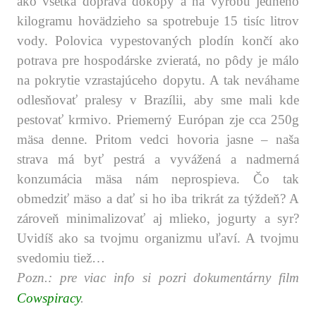
ako všetka doprava dokopy a na výrobu jedného
kilogramu hovädzieho sa spotrebuje 15 tisíc litrov
vody. Polovica vypestovaných plodín končí ako
potrava pre hospodárske zvieratá, no pôdy je málo
na pokrytie vzrastajúceho dopytu. A tak neváhame
odlesňovať pralesy v Brazílii, aby sme mali kde
pestovať krmivo. Priemerný Európan zje cca 250g
mäsa denne. Pritom vedci hovoria jasne – naša
strava má byť pestrá a vyvážená a nadmerná
konzumácia mäsa nám neprospieva. Čo tak
obmedziť mäso a dať si ho iba trikrát za týždeň? A
zároveň minimalizovať aj mlieko, jogurty a syr?
Uvidíš ako sa tvojmu organizmu uľaví. A tvojmu
svedomiu tiež…
Pozn.: pre viac info si pozri dokumentárny film
Cowspiracy
.