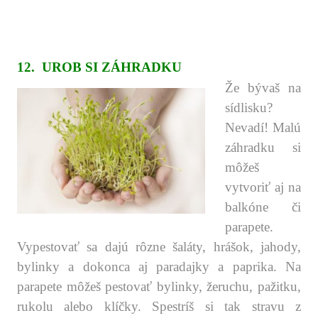
.
.
.
12. UROB SI ZÁHRADKU
Že bývaš na
sídlisku?
Nevadí! Malú
záhradku si
môžeš
vytvoriť aj na
balkóne či
parapete.
Vypestovať sa dajú rôzne šaláty, hrášok, jahody,
bylinky a dokonca aj paradajky a paprika. Na
parapete môžeš pestovať bylinky, žeruchu, pažitku,
rukolu alebo klíčky. Spestríš si tak stravu z