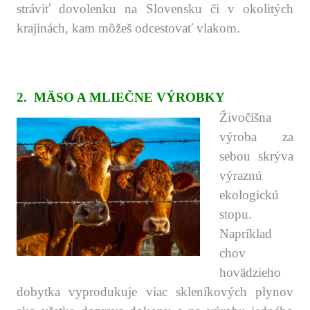
stráviť dovolenku na Slovensku či v okolitých
krajinách, kam môžeš odcestovať vlakom.
.
.
.
2.
MÄSO A MLIEČNE VÝROBKY
Živočíšna
výroba za
sebou skrýva
výraznú
ekologickú
stopu.
Napríklad
chov
hovädzieho
dobytka vyprodukuje viac skleníkových plynov