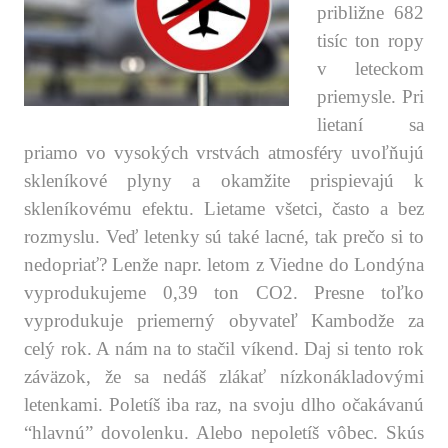
približne 682
tisíc ton ropy
v leteckom
priemysle. Pri
lietaní sa
priamo vo vysokých vrstvách atmosféry uvoľňujú
skleníkové plyny a okamžite prispievajú k
skleníkovému efektu. Lietame všetci, často a bez
rozmyslu. Veď letenky sú také lacné, tak prečo si to
nedopriať? Lenže napr. letom z Viedne do Londýna
vyprodukujeme 0,39 ton CO2. Presne toľko
vyprodukuje priemerný obyvateľ Kambodže za
celý rok. A nám na to stačil víkend. Daj si tento rok
záväzok, že sa nedáš zlákať nízkonákladovými
letenkami. Poletíš iba raz, na svoju dlho očakávanú
“hlavnú” dovolenku. Alebo nepoletíš vôbec. Skús