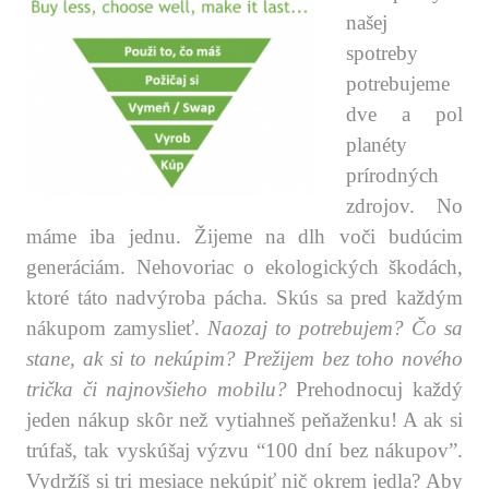
našej
spotreby
potrebujeme
dve a pol
planéty
prírodných
zdrojov. No
máme iba jednu. Žijeme na dlh voči budúcim
generáciám. Nehovoriac o ekologických škodách,
ktoré táto nadvýroba pácha. Skús sa pred každým
nákupom zamyslieť.
Naozaj to potrebujem? Čo sa
stane, ak si to nekúpim? Prežijem bez toho nového
trička či najnovšieho mobilu?
Prehodnocuj každý
jeden nákup skôr než vytiahneš peňaženku! A ak si
trúfaš, tak vyskúšaj výzvu “100 dní bez nákupov”.
Vydržíš si tri mesiace nekúpiť nič okrem jedla? Aby