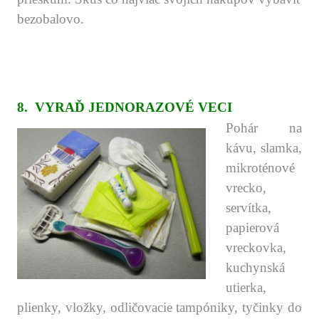
bezobalovo.
.
.
.
.
8.
VYRAĎ JEDNORAZOVÉ VECI
Pohár na
kávu, slamka,
mikroténové
vrecko,
servítka,
papierová
vreckovka,
kuchynská
utierka,
plienky, vložky, odličovacie tampóniky, tyčinky do