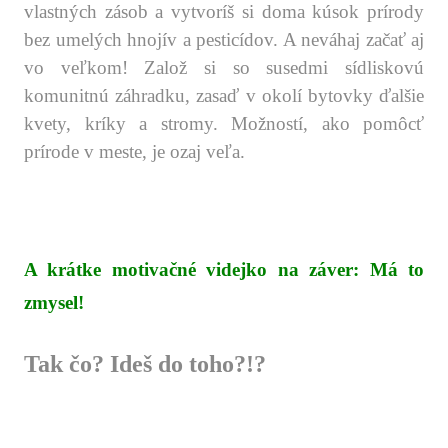
vlastných zásob a vytvoríš si doma kúsok prírody
bez umelých hnojív a pesticídov. A neváhaj začať aj
vo veľkom! Založ si so susedmi sídliskovú
komunitnú záhradku, zasaď v okolí bytovky ďalšie
kvety, kríky a stromy. Možností, ako pomôcť
prírode v meste, je ozaj veľa.
.
.
.
A krátke motivačné videjko na záver:
Má to
zmysel!
Tak čo? Ideš do toho?!?
.