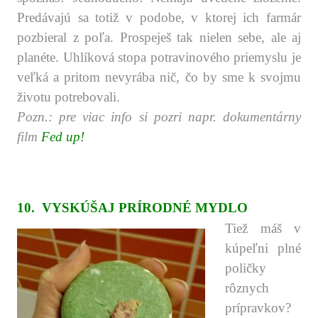
Predávajú sa totiž v podobe, v ktorej ich farmár
pozbieral z poľa. Prospeješ tak nielen sebe, ale aj
planéte. Uhlíková stopa potravinového priemyslu je
veľká a pritom nevyrába nič, čo by sme k svojmu
životu potrebovali.
Pozn.: pre viac info si pozri napr. dokumentárny
film
Fed up!
.
.
.
10. VYSKÚŠAJ PRÍRODNÉ MYDLO
Tiež máš v
kúpeľni plné
poličky
rôznych
prípravkov?