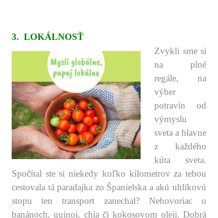
.
.
.
3. LOKÁLNOSŤ
Zvykli sme si
na plné
regále, na
výber
potravín od
výmyslu
sveta a hlavne
z každého
kúta sveta.
Spočítal ste si niekedy koľko kilometrov za tebou
cestovala tá paradajka zo Španielska a akú uhlíkovú
stopu ten transport zanechal? Nehovoriac o
banánoch, quinoi, chia či kokosovom oleji. Dobrá