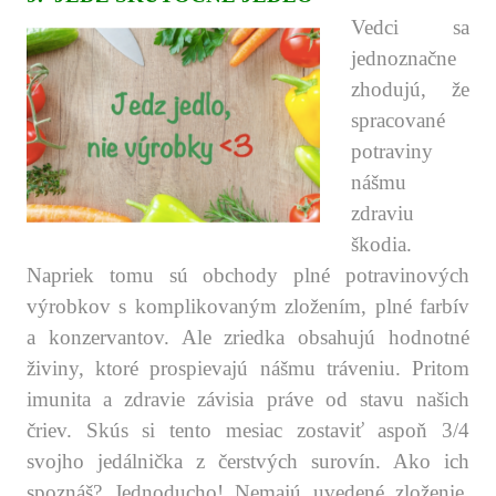
Vedci sa
jednoznačne
zhodujú, že
spracované
potraviny
nášmu
zdraviu
škodia.
Napriek tomu sú obchody plné potravinových
výrobkov s komplikovaným zložením, plné farbív
a konzervantov. Ale zriedka obsahujú hodnotné
živiny, ktoré prospievajú nášmu tráveniu. Pritom
imunita a zdravie závisia práve od stavu našich
čriev. Skús si tento mesiac zostaviť aspoň 3/4
svojho jedálnička z čerstvých surovín. Ako ich
spoznáš? Jednoducho! Nemajú uvedené zloženie.