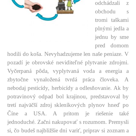
odchádzali z
obchodu s
tromi taškami
plnými jedla a
jednu by sme
pred domom
hodili do koša. Nevyhadzujeme len naše peniaze. V
pozadí je obrovské neviditeľné plytvanie zdrojmi.
Vyčerpaná pôda, vyplytvaná voda a energia a
zbytočne vynaložená tvrdá práca človeka. A
nebodaj pesticídy, herbicídy a odlesňovanie. Ak by
potravinový odpad bol krajinou, predstavoval by
tretí najväčší zdroj skleníkových plynov hneď po
Číne a USA. A pritom je riešenie také
jednoduché. Začni nakupovať s rozumom. Premysli
si, čo budeš najbližšie dni variť, priprav si zoznam a