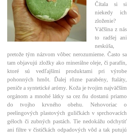
Čítala si si
niekedy ich
zloženie?
Väčšina z nás
to radšej ani
neskúša,
pretože tým názvom vôbec nerozumieme. Často sa
tam objavujú zložky ako minerálne oleje, či parafín,
ktoré sú vedľajšími produktami pri výrobe
pohonných hmôt. Ďalej rôzne parabény, ftaláty,
peniče a syntetické arómy. Koža je tvojim najväčším
orgánom a mnohé látky sa cez ňu dostanú priamo
do tvojho krvného obehu. Nehovoriac o
peelingových plastových guličkách v sprchovacích
géloch či zubných pastách. Tie nedokážu odchytiť
ani filtre v čističkách odpadových vôd a tak putujú