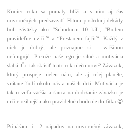
Koniec roka sa pomaly blíži a s ním aj čas
novoročných predsavzatí. Hitom poslednej dekády
boli záväzky ako “Schudnem 10 kíl”, “Budem
pravideľne cvičiť” a “Prestanem fajčiť”. Každý z
nich je dobrý, ale priznajme si – väčšinou
nefungujú. Pretože naše ego je silné a motivácia
slabá. Čo tak skúsiť tento rok niečo nové? Záväzok,
ktorý prospeje nielen nám, ale aj celej planéte,
vrátane ľudí okolo nás a našich detí. Motivácia je
tak o veľa väčšia a šanca na dodržanie záväzku je
určite reálnejšia ako pravidelné chodenie do fitka 😉
Prinášam ti 12 nápadov na novoročný záväzok,