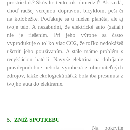
prostriedok?
Skús ho tento rok obmedziť! Ak sa dá,
choď radšej verejnou dopravou, bicyklom, peši či
na kolobežke. Poďakuje sa ti nielen planéta, ale aj
tvoje telo. A nezabudni, že elektrické auto (zatiaľ)
nie je riešením. Pri jeho výrobe sa často
vyprodukuje o toľko viac CO2, že toľko nedokážeš
ušetriť jeho používaním. A stále máme problém s
recykláciou batérií. Navyše elektrina na dobíjanie
pravdepodobne nebola vyrobená z obnoviteľných
zdrojov, takže ekologická záťaž bola iba presunutá z
tvojho auta do elektrárne.
.
.
.
.
5.
ZNÍŽ SPOTREBU
Na pokrytie