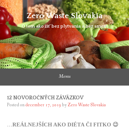
Skip
to
Zero Waste Slovakia
content
O tom ako žiť bez plytvania a bez smetí.
Menu
12 NOVOROČNÝCH ZÁVÄZKOV
Posted on
december 17, 2019
by
Zero Waste Slovakia
…
REÁLNEJŠÍCH AKO DIÉTA ČI FITKO 😉