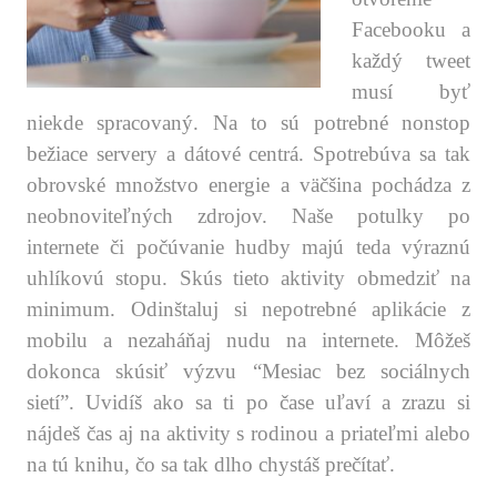
Facebooku a
každý tweet
musí byť
niekde spracovaný. Na to sú potrebné nonstop
bežiace servery a dátové centrá. Spotrebúva sa tak
obrovské množstvo energie a väčšina pochádza z
neobnoviteľných zdrojov. Naše potulky po
internete či počúvanie hudby majú teda výraznú
uhlíkovú stopu. Skús tieto aktivity obmedziť na
minimum. Odinštaluj si nepotrebné aplikácie z
mobilu a nezaháňaj nudu na internete. Môžeš
dokonca skúsiť výzvu “Mesiac bez sociálnych
sietí”. Uvidíš ako sa ti po čase uľaví a zrazu si
nájdeš čas aj na aktivity s rodinou a priateľmi alebo
na tú knihu, čo sa tak dlho chystáš prečítať.
.