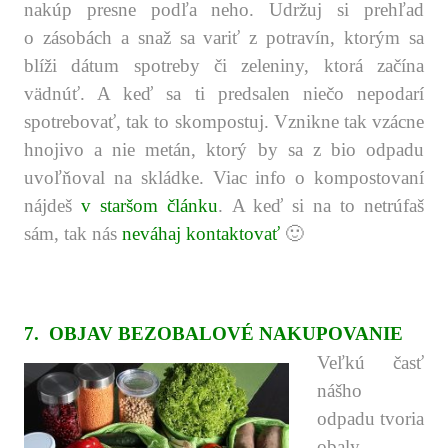
nakúp presne podľa neho. Udržuj si prehľad
o zásobách a snaž sa variť z potravín, ktorým sa
blíži dátum spotreby či zeleniny, ktorá začína
vädnúť. A keď sa ti predsalen niečo nepodarí
spotrebovať, tak to skompostuj. Vznikne tak vzácne
hnojivo a nie metán, ktorý by sa z bio odpadu
uvoľňoval na skládke. Viac info o kompostovaní
nájdeš
v staršom článku
. A keď si na to netrúfaš
sám, tak nás
neváhaj kontaktovať
🙂
.
.
.
7. OBJAV BEZOBALOVÉ NAKUPOVANIE
Veľkú časť
nášho
odpadu tvoria
obaly.